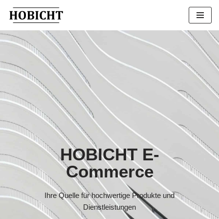
Zum
Inhalt
springen
HOBICHT E-
Commerce
Ihre Quelle für hochwertige Produkte und
Dienstleistungen